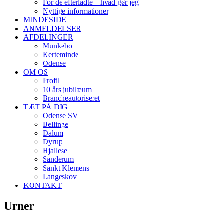
For de efterladte – hvad gør jeg
Nyttige informationer
MINDESIDE
ANMELDELSER
AFDELINGER
Munkebo
Kerteminde
Odense
OM OS
Profil
10 års jubilæum
Brancheautoriseret
TÆT PÅ DIG
Odense SV
Bellinge
Dalum
Dyrup
Hjallese
Sanderum
Sankt Klemens
Langeskov
KONTAKT
Urner