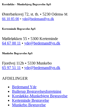
Korsløkke - Munkebjerg Begravelse ApS
Østerbæksvej 72, st. th. • 5230 Odens
e M.
66 10 85 00
•
yde@bedemandfyn.dk
Kerteminde Begravelse ApS
Mølleløkken 55 • 5300 Kerteminde
64 67 00 11
•
yde@bedemandfyn.dk
Munkebo Begravelse ApS
Fjordvej 112b • 5330 Munkebo
65 97 51 11
•
yde@bedemandfyn.dk
AFDELINGER
Bedemand Yde
Bullerup Begravelsesforretning
Korsløkke-Munkebjerg Begravelse
Kerteminde Begravelse
Munkebo Begravelse