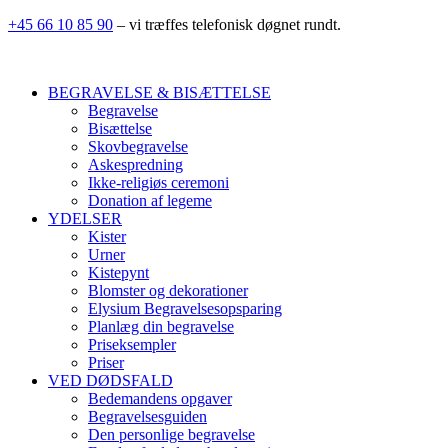
+45 66 10 85 90
– vi træffes telefonisk døgnet rundt.
BEGRAVELSE & BISÆTTELSE
Begravelse
Bisættelse
Skovbegravelse
Askespredning
Ikke-religiøs ceremoni
Donation af legeme
YDELSER
Kister
Urner
Kistepynt
Blomster og dekorationer
Elysium Begravelsesopsparing
Planlæg din begravelse
Priseksempler
Priser
VED DØDSFALD
Bedemandens opgaver
Begravelsesguiden
Den personlige begravelse