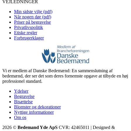
VEJLEDNINGER
Min sidste vilje (pdf)
Når nogen dør (pdf)
Priser på begravelse
Privatlivspolitik
Etiske regler
Forbrugerklager
Vi er medlem af Danske Bedemænd: En sammenslutning af
bedemænd, der ser det som deres fornemste opgave at tilbyde en høj
professionel standard.
Ydelser
Begravelse
Bisættelse
Blomster og dekorationer
Nyttige informationer
Om os
2026 ©
Bedemand Yde ApS
CVR: 42465011 | Designed &