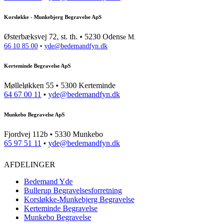
Korsløkke - Munkebjerg Begravelse ApS
Østerbæksvej 72, st. th. • 5230 Odens
e M.
66 10 85 00
•
yde@bedemandfyn.dk
Kerteminde Begravelse ApS
Mølleløkken 55 • 5300 Kerteminde
64 67 00 11
•
yde@bedemandfyn.dk
Munkebo Begravelse ApS
Fjordvej 112b • 5330 Munkebo
65 97 51 11
•
yde@bedemandfyn.dk
AFDELINGER
Bedemand Yde
Bullerup Begravelsesforretning
Korsløkke-Munkebjerg Begravelse
Kerteminde Begravelse
Munkebo Begravelse