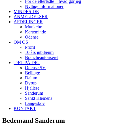
For de efterladte – hvad gør jeg
Nyttige informationer
MINDESIDE
ANMELDELSER
AFDELINGER
Munkebo
Kerteminde
Odense
OM OS
Profil
10 års jubilæum
Brancheautoriseret
TÆT PÅ DIG
Odense SV
Bellinge
Dalum
Dyrup
Hjallese
Sanderum
Sankt Klemens
Langeskov
KONTAKT
Bedemand Sanderum