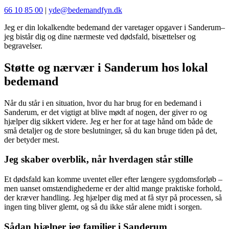
66 10 85 00
|
yde@bedemandfyn.dk
Jeg er din lokalkendte
bedemand der varetager opgaver i Sanderum–
jeg bistår dig og dine nærmeste ved dødsfald, bisættelser og
begravelser.
Støtte og nærvær i Sanderum hos lokal
bedemand
Når du står i en situation, hvor du har brug for en bedemand i
Sanderum, er det vigtigt at blive mødt af nogen, der giver ro og
hjælper dig sikkert videre. Jeg er her for at tage hånd om både de
små detaljer og de store beslutninger, så du kan bruge tiden på det,
der betyder mest.
Jeg skaber overblik, når hverdagen står stille
Et dødsfald kan komme uventet eller efter længere sygdomsforløb –
men uanset omstændighederne er der altid mange praktiske forhold,
der kræver handling. Jeg hjælper dig med at få styr på processen, så
ingen ting bliver glemt, og så du ikke står alene midt i sorgen.
Sådan hjælper jeg familier i Sanderum