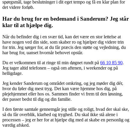
spørgsmål, tage beslutninger i dit eget tempo og få en klar plan for
det videre forløb.
Har du brug for en bedemand i Sanderum? Jeg står
klar til at hjælpe dig.
Når du befinder dig i en svær tid, kan det være en stor lettelse at
have nogen ved din side, som skaber ro og hjælper dig videre trin
for trin. Jeg sørger for, at du får præcis den støtte og vejledning, du
har brug for, uanset hvornår behovet opstår.
Du er velkommen til at ringe til min døgnet rundt på
66 10 85 90
.
Jeg tager altid telefonen – også om aftenen, i weekender og på
helligdage.
Jeg kender Sanderum og området omkring, og jeg møder dig dér,
hvor du føler dig mest tryg. Det kan være hjemme hos dig, på
plejehjemmet eller hos os. Sammen finder vi frem til den løsning,
der passer bedst til dig og din familie.
I den første samtale gennemgår jeg stille og roligt, hvad der skal ske,
så du får overblik, klarhed og tryghed. Du skal ikke stå alene i
processen – jeg er her for at hjælpe dig med at skabe en personlig og
værdig afsked.