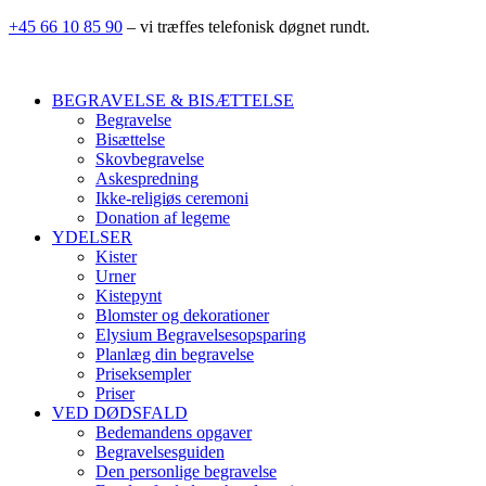
+45 66 10 85 90
– vi træffes telefonisk døgnet rundt.
BEGRAVELSE & BISÆTTELSE
Begravelse
Bisættelse
Skovbegravelse
Askespredning
Ikke-religiøs ceremoni
Donation af legeme
YDELSER
Kister
Urner
Kistepynt
Blomster og dekorationer
Elysium Begravelsesopsparing
Planlæg din begravelse
Priseksempler
Priser
VED DØDSFALD
Bedemandens opgaver
Begravelsesguiden
Den personlige begravelse