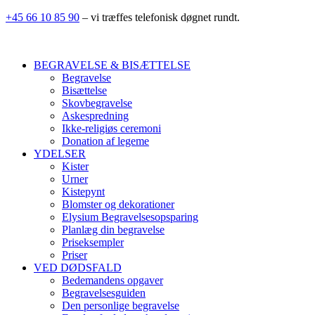
+45 66 10 85 90
– vi træffes telefonisk døgnet rundt.
BEGRAVELSE & BISÆTTELSE
Begravelse
Bisættelse
Skovbegravelse
Askespredning
Ikke-religiøs ceremoni
Donation af legeme
YDELSER
Kister
Urner
Kistepynt
Blomster og dekorationer
Elysium Begravelsesopsparing
Planlæg din begravelse
Priseksempler
Priser
VED DØDSFALD
Bedemandens opgaver
Begravelsesguiden
Den personlige begravelse