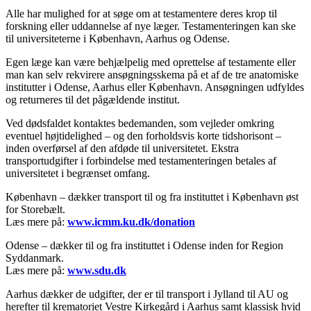
Alle har mulighed for at søge om at testamentere deres krop til
forskning eller uddannelse af nye læger. Testamenteringen kan ske
til universiteterne i København, Aarhus og Odense.
Egen læge kan være behjælpelig med oprettelse af testamente eller
man kan selv rekvirere ansøgningsskema på et af de tre anatomiske
institutter i Odense, Aarhus eller København. Ansøgningen udfyldes
og returneres til det pågældende institut.
Ved dødsfaldet kontaktes bedemanden, som vejleder omkring
eventuel højtidelighed – og den forholdsvis korte tidshorisont –
inden overførsel af den afdøde til universitetet. Ekstra
transportudgifter i forbindelse med testamenteringen betales af
universitetet i begrænset omfang.
København – dækker transport til og fra instituttet i København øst
for Storebælt.
Læs mere på:
www.icmm.ku.dk/donation
Odense – dækker til og fra instituttet i Odense inden for Region
Syddanmark.
Læs mere på:
www.sdu.dk
Aarhus dækker de udgifter, der er til transport i Jylland til AU og
herefter til krematoriet Vestre Kirkegård i Aarhus samt klassisk hvid