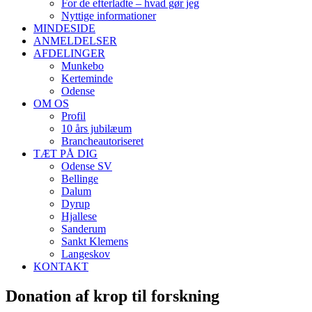
For de efterladte – hvad gør jeg
Nyttige informationer
MINDESIDE
ANMELDELSER
AFDELINGER
Munkebo
Kerteminde
Odense
OM OS
Profil
10 års jubilæum
Brancheautoriseret
TÆT PÅ DIG
Odense SV
Bellinge
Dalum
Dyrup
Hjallese
Sanderum
Sankt Klemens
Langeskov
KONTAKT
Donation af krop til forskning