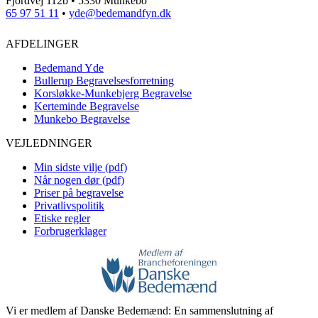
Fjordvej 112b • 5330 Munkebo
65 97 51 11
•
yde@bedemandfyn.dk
AFDELINGER
Bedemand Yde
Bullerup Begravelsesforretning
Korsløkke-Munkebjerg Begravelse
Kerteminde Begravelse
Munkebo Begravelse
VEJLEDNINGER
Min sidste vilje (pdf)
Når nogen dør (pdf)
Priser på begravelse
Privatlivspolitik
Etiske regler
Forbrugerklager
Vi er medlem af Danske Bedemænd: En sammenslutning af