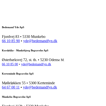
Bedemand Yde ApS
Fjordvej 83 • 5330 Munkebo
66 10 85 90
•
yde@bedemandfyn.dk
Korsløkke - Munkebjerg Begravelse ApS
Østerbæksvej 72, st. th. • 5230 Odens
e M.
66 10 85 00
•
yde@bedemandfyn.dk
Kerteminde Begravelse ApS
Mølleløkken 55 • 5300 Kerteminde
64 67 00 11
•
yde@bedemandfyn.dk
Munkebo Begravelse ApS