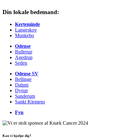
Din lokale bedemand:
Kerteminde
Langeskov
Munkebo
Odense
Bullerup
Agedrup
Seden
Odense SV
Bellinge
Dalum
Dyrup
Sanderum
Sankt Klemens
Fyn
Kan vi hjælpe dig?