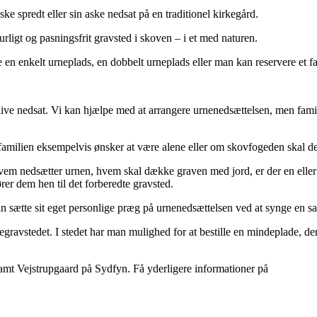
e spredt eller sin aske nedsat på en traditionel kirkegård.
turligt og pasningsfrit gravsted i skoven – i et med naturen.
 enkelt urneplads, en dobbelt urneplads eller man kan reservere et fa
 blive nedsat. Vi kan hjælpe med at arrangere urnenedsættelsen, men famil
familien eksempelvis ønsker at være alene eller om skovfogeden skal de
vem nedsætter urnen, hvem skal dække graven med jord, er der en eller 
er dem hen til det forberedte gravsted.
 sætte sit eget personlige præg på urnenedsættelsen ved at synge en sang
rnegravstedet. I stedet har man mulighed for at bestille en mindeplade, d
t Vejstrupgaard på Sydfyn. Få yderligere informationer på