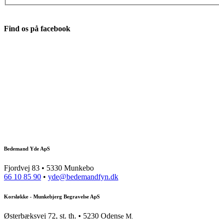
Find os på facebook
Bedemand Yde ApS
Fjordvej 83 • 5330 Munkebo
66 10 85 90
•
yde@bedemandfyn.dk
Korsløkke - Munkebjerg Begravelse ApS
Østerbæksvej 72, st. th. • 5230 Odens
e M.