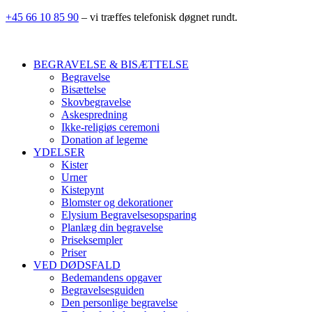
+45 66 10 85 90
– vi træffes telefonisk døgnet rundt.
BEGRAVELSE & BISÆTTELSE
Begravelse
Bisættelse
Skovbegravelse
Askespredning
Ikke-religiøs ceremoni
Donation af legeme
YDELSER
Kister
Urner
Kistepynt
Blomster og dekorationer
Elysium Begravelsesopsparing
Planlæg din begravelse
Priseksempler
Priser
VED DØDSFALD
Bedemandens opgaver
Begravelsesguiden
Den personlige begravelse