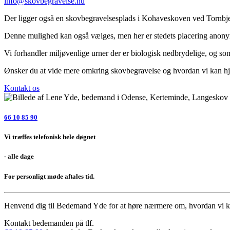
info@skovbegravelse.nu
Der ligger også en skovbegravelsesplads i Kohaveskoven ved Tornbje
Denne mulighed kan også vælges, men her er stedets placering anony
Vi forhandler miljøvenlige urner der er biologisk nedbrydelige, og som
Ønsker du at vide mere omkring skovbegravelse og hvordan vi kan hjælpe
Kontakt os
66 10 85 90
Vi træffes telefonisk hele døgnet
- alle dage
For personligt møde aftales tid.
Henvend dig til Bedemand Yde
for at høre nærmere om, hvordan vi ka
Kontakt bedemanden på tlf.