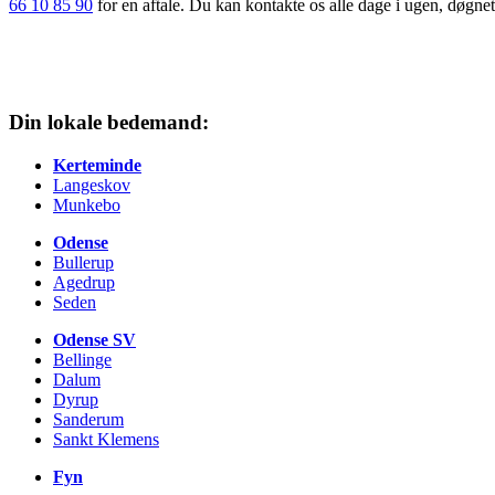
66 10 85 90
for en aftale. Du kan kontakte os alle dage i ugen, døgnet
Din lokale bedemand:
Kerteminde
Langeskov
Munkebo
Odense
Bullerup
Agedrup
Seden
Odense SV
Bellinge
Dalum
Dyrup
Sanderum
Sankt Klemens
Fyn