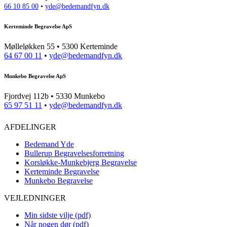
66 10 85 00
•
yde@bedemandfyn.dk
Kerteminde Begravelse ApS
Mølleløkken 55 • 5300 Kerteminde
64 67 00 11
•
yde@bedemandfyn.dk
Munkebo Begravelse ApS
Fjordvej 112b • 5330 Munkebo
65 97 51 11
•
yde@bedemandfyn.dk
AFDELINGER
Bedemand Yde
Bullerup Begravelsesforretning
Korsløkke-Munkebjerg Begravelse
Kerteminde Begravelse
Munkebo Begravelse
VEJLEDNINGER
Min sidste vilje (pdf)
Når nogen dør (pdf)