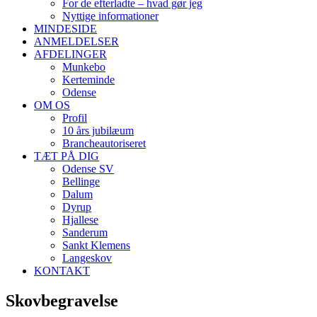
For de efterladte – hvad gør jeg
Nyttige informationer
MINDESIDE
ANMELDELSER
AFDELINGER
Munkebo
Kerteminde
Odense
OM OS
Profil
10 års jubilæum
Brancheautoriseret
TÆT PÅ DIG
Odense SV
Bellinge
Dalum
Dyrup
Hjallese
Sanderum
Sankt Klemens
Langeskov
KONTAKT
Skovbegravelse