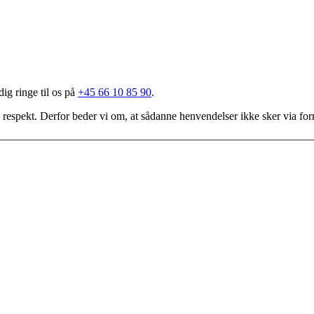
dig ringe til os på
+45 66 10 85 90
.
g respekt. Derfor beder vi om, at sådanne henvendelser ikke sker via fo