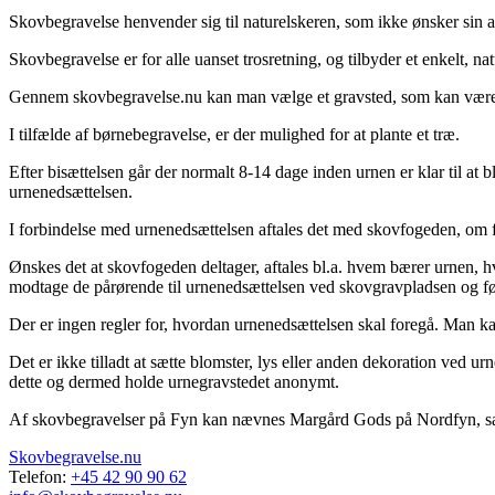
Skovbegravelse henvender sig til naturelskeren, som ikke ønsker sin ask
Skovbegravelse er for alle uanset trosretning, og tilbyder et enkelt, na
Gennem skovbegravelse.nu kan man vælge et gravsted, som kan være en
I tilfælde af børnebegravelse, er der mulighed for at plante et træ.
Efter bisættelsen går der normalt 8-14 dage inden urnen er klar til at
urnenedsættelsen.
I forbindelse med urnenedsættelsen aftales det med skovfogeden, om 
Ønskes det at skovfogeden deltager, aftales bl.a. hvem bærer urnen, h
modtage de pårørende til urnenedsættelsen ved skovgravpladsen og før
Der er ingen regler for, hvordan urnenedsættelsen skal foregå. Man kan
Det er ikke tilladt at sætte blomster, lys eller anden dekoration ved u
dette og dermed holde urnegravstedet anonymt.
Af skovbegravelser på Fyn kan nævnes Margård Gods på Nordfyn, sam
Skovbegravelse.nu
Telefon:
+45 42 90 90 62