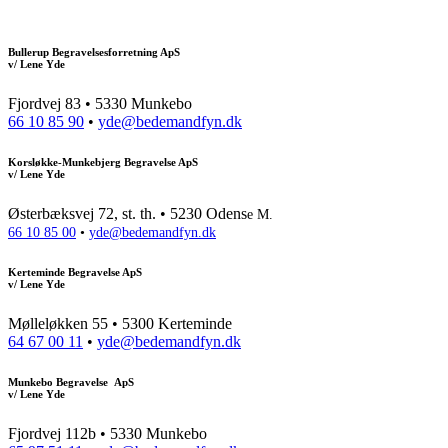
Bullerup Begravelsesforretning ApS
v/ Lene Yde
Fjordvej 83 • 5330 Munkebo
66 10 85 90
•
yde@bedemandfyn.dk
Korsløkke-Munkebjerg Begravelse ApS
v/ Lene Yde
Østerbæksvej 72, st. th. • 5230 Odens
e M.
66 10 85 00
•
yde@bedemandfyn.dk
Kerteminde Begravelse ApS
v/ Lene Yde
Mølleløkken 55 • 5300 Kerteminde
64 67 00 11
•
yde@bedemandfyn.dk
Munkebo Begravelse ApS
v/ Lene Yde
Fjordvej 112b • 5330 Munkebo