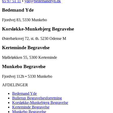
65 97 51 11
•
yde@bedemandfyn.dk
Bedemand Yde
Fjordvej 83, 5330 Munkebo
Korsløkke-Munkebjerg Begravelse
Østerbæksvej 72, st. th. 5230 Odense M
Kerteminde Begravelse
Mølleløkken 55, 5300 Kerteminde
Munkebo Begravelse
Fjordvej 112b • 5330 Munkebo
AFDELINGER
Bedemand Yde
Bullerup Begravelsesforretning
Korsløkke-Munkebjerg Begravelse
Kerteminde Begravelse
Munkebo Begravelse