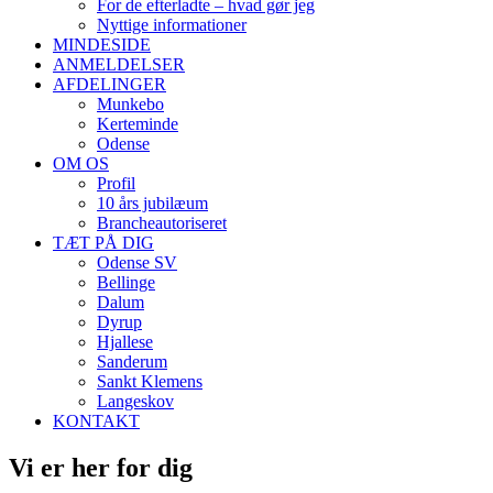
For de efterladte – hvad gør jeg
Nyttige informationer
MINDESIDE
ANMELDELSER
AFDELINGER
Munkebo
Kerteminde
Odense
OM OS
Profil
10 års jubilæum
Brancheautoriseret
TÆT PÅ DIG
Odense SV
Bellinge
Dalum
Dyrup
Hjallese
Sanderum
Sankt Klemens
Langeskov
KONTAKT
Vi er her for dig