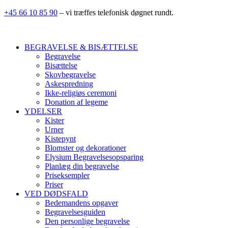
+45 66 10 85 90
– vi træffes telefonisk døgnet rundt.
BEGRAVELSE & BISÆTTELSE
Begravelse
Bisættelse
Skovbegravelse
Askespredning
Ikke-religiøs ceremoni
Donation af legeme
YDELSER
Kister
Urner
Kistepynt
Blomster og dekorationer
Elysium Begravelsesopsparing
Planlæg din begravelse
Priseksempler
Priser
VED DØDSFALD
Bedemandens opgaver
Begravelsesguiden
Den personlige begravelse