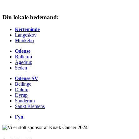
Din lokale bedemand:
Kerteminde
Langeskov
Munkebo
Odense
Bullerup
Agedrup
Seden
Odense SV
Bellinge
Dalum
Dyrup
Sanderum
Sankt Klemens
Fyn