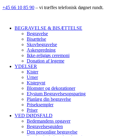
+45 66 10 85 90
– vi træffes telefonisk døgnet rundt.
BEGRAVELSE & BISÆTTELSE
Begravelse
Bisættelse
Skovbegravelse
Askespredning
Ikke-religiøs ceremoni
Donation af legeme
YDELSER
Kister
Urner
Kistepynt
Blomster og dekorationer
Elysium Begravelsesopsparing
Planlæg din begravelse
Priseksempler
Priser
VED DØDSFALD
Bedemandens opgaver
Begravelsesguiden
Den personlige begravelse