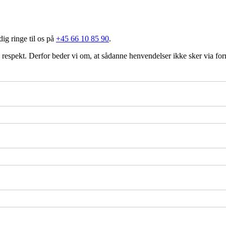
dig ringe til os på
+45 66 10 85 90
.
g respekt. Derfor beder vi om, at sådanne henvendelser ikke sker via fo