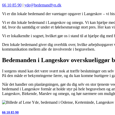
66 10 85 90
|
yde@bedemandfyn.dk
Vi er din lokale
bedemand der varetager opgaver i Langeskov – vi bist
Vi er din lokale bedemand i Langeskov og omegn. Vi kan hjælpe med de
tid, hvor du samtidig er under et følelsesmæssigt stort pres. Her ka
Vi er lokalkendte i sognet, hvilket gør os i stand til at hjælpe dig me
Den lokale bedemand giver dig overblik over, hvilke arbejdsopgaver 
kommunikation mellem alle de involverede i begravelsen.
Bedemanden i Langeskov overskueliggør b
I sorgens stund kan det være svært nok at træffe beslutninger om selv 
På den måde er bekymringerne færre, og du kan komme hurtigere i g
Når det handler om planlægningen, gør du dig selv en stor tjeneste ved
bedemand i Langeskov formår at holde styr på hele begravelsen og ar
Langeskov, Birkende, Marslev og omegn, og hør nærmere om mulighe
66 10 85 90