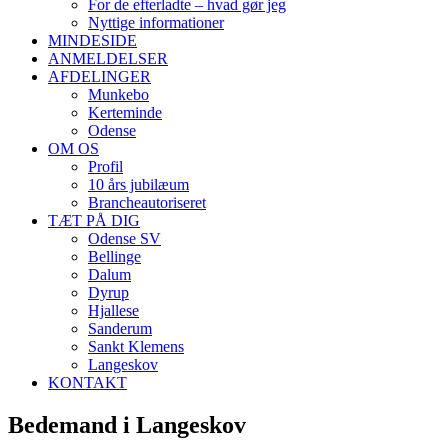
For de efterladte – hvad gør jeg
Nyttige informationer
MINDESIDE
ANMELDELSER
AFDELINGER
Munkebo
Kerteminde
Odense
OM OS
Profil
10 års jubilæum
Brancheautoriseret
TÆT PÅ DIG
Odense SV
Bellinge
Dalum
Dyrup
Hjallese
Sanderum
Sankt Klemens
Langeskov
KONTAKT
Bedemand i Langeskov