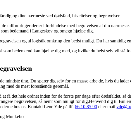
år dig og dine nærmeste ved dødsfald, bisættelser og begravelser.
 udfordringer der er i forbindelse med begravelsen af din nærmeste. De
n vi som bedemand i Langeskov og omegn hjælpe dig.
d begravelsen og al logistik omkring den bedst muligt. Du har samtidig e
vi som bedemænd kan hjælpe dig med, og hvilke du helst selv vil stå f
egravelsen
de mindste ting. Du sparer dig selv for en masse arbejde, hvis du lader
ang med de mest forestående gøremål.
 at få det hele ordnet inden for de første par dage efter dødsfaldet, s
rangere begravelsen, så nemt som muligt for dig.Henvend dig til Buller
derne hos os. Kontakt Lene Yde på tlf.
66 10 85 90
eller mail
yde@be