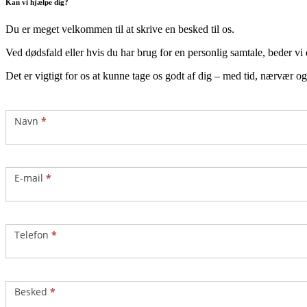
Kan vi hjælpe dig?
Du er meget velkommen til at skrive en besked til os.
Ved dødsfald eller hvis du har brug for en personlig samtale, beder vi 
Det er vigtigt for os at kunne tage os godt af dig – med tid, nærvær o
Kontakt
Navn
*
E-mail
*
Telefon
*
Besked
*