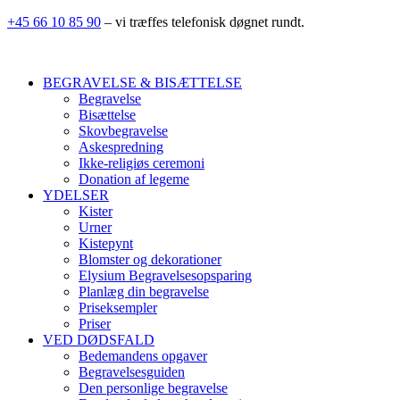
+45 66 10 85 90
– vi træffes telefonisk døgnet rundt.
BEGRAVELSE & BISÆTTELSE
Begravelse
Bisættelse
Skovbegravelse
Askespredning
Ikke-religiøs ceremoni
Donation af legeme
YDELSER
Kister
Urner
Kistepynt
Blomster og dekorationer
Elysium Begravelsesopsparing
Planlæg din begravelse
Priseksempler
Priser
VED DØDSFALD
Bedemandens opgaver
Begravelsesguiden
Den personlige begravelse