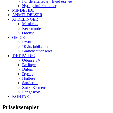
For de efterladte – hvad gør jeg
Nyttige informationer
MINDESIDE
ANMELDELSER
AFDELINGER
Munkebo
Kerteminde
Odense
OM OS
Profil
10 års jubilæum
Brancheautoriseret
TÆT PÅ DIG
Odense SV
Bellinge
Dalum
Dyrup
Hjallese
Sanderum
Sankt Klemens
Langeskov
KONTAKT
Priseksempler