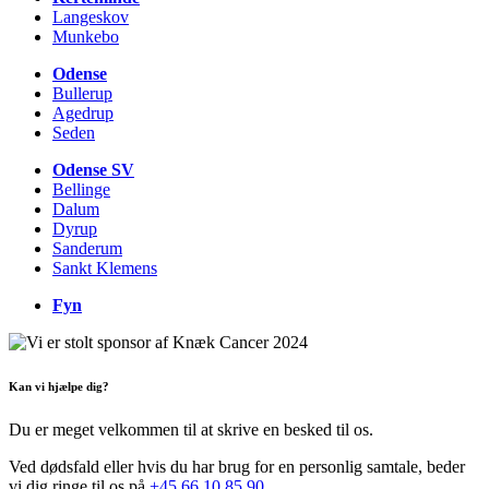
Langeskov
Munkebo
Odense
Bullerup
Agedrup
Seden
Odense SV
Bellinge
Dalum
Dyrup
Sanderum
Sankt Klemens
Fyn
Kan vi hjælpe dig?
Du er meget velkommen til at skrive en besked til os.
Ved dødsfald eller hvis du har brug for en personlig samtale, beder
vi dig ringe til os på
+45 66 10 85 90
.