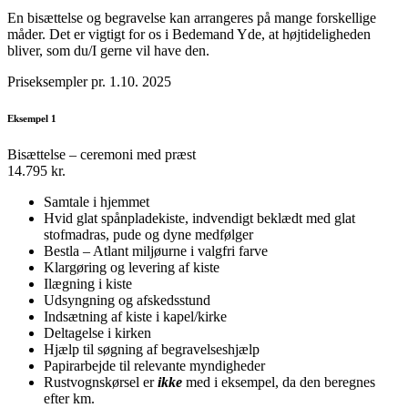
En bisættelse og begravelse kan arrangeres på mange forskellige
måder. Det er vigtigt for os i Bedemand Yde, at højtideligheden
bliver, som du/I gerne vil have den.
Priseksempler pr. 1.10. 2025
Eksempel 1
Bisættelse – ceremoni med præst
14.795 kr.
Samtale i hjemmet
Hvid glat spånpladekiste, indvendigt beklædt med glat
stofmadras, pude og dyne medfølger
Bestla – Atlant miljøurne i valgfri farve
Klargøring og levering af kiste
Ilægning i kiste
Udsyngning og afskedsstund
Indsætning af kiste i kapel/kirke
Deltagelse i kirken
Hjælp til søgning af begravelseshjælp
Papirarbejde til relevante myndigheder
Rustvognskørsel er
ikke
med i eksempel, da den beregnes
efter km.