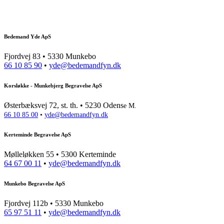
Bedemand Yde ApS
Fjordvej 83 • 5330 Munkebo
66 10 85 90
•
yde@bedemandfyn.dk
Korsløkke - Munkebjerg Begravelse ApS
Østerbæksvej 72, st. th. • 5230 Odens
e M.
66 10 85 00
•
yde@bedemandfyn.dk
Kerteminde Begravelse ApS
Mølleløkken 55 • 5300 Kerteminde
64 67 00 11
•
yde@bedemandfyn.dk
Munkebo Begravelse ApS
Fjordvej 112b • 5330 Munkebo
65 97 51 11
•
yde@bedemandfyn.dk