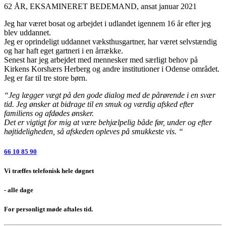
62 ÅR, EKSAMINERET BEDEMAND, ansat januar 2021
Jeg har været bosat og arbejdet i udlandet igennem 16 år efter jeg
blev uddannet.
Jeg er oprindeligt uddannet væksthusgartner, har været selvstændig
og har haft eget gartneri i en årrække.
Senest har jeg arbejdet med mennesker med særligt behov på
Kirkens Korshærs Herberg og andre institutioner i Odense området.
Jeg er far til tre store børn.
“Jeg lægger vægt på den gode dialog med de pårørende i en svær
tid.
Jeg ønsker at bidrage til en smuk og værdig afsked efter
familiens og afdødes ønsker.
Det er vigtigt for mig at være behjælpelig både før, under og efter
højtideligheden, så afskeden
opleves på smukkeste vis. “
66 10 85 90
Vi træffes telefonisk hele døgnet
- alle dage
For personligt møde aftales tid.