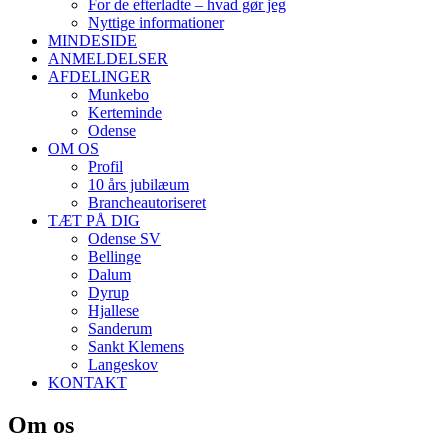
For de efterladte – hvad gør jeg
Nyttige informationer
MINDESIDE
ANMELDELSER
AFDELINGER
Munkebo
Kerteminde
Odense
OM OS
Profil
10 års jubilæum
Brancheautoriseret
TÆT PÅ DIG
Odense SV
Bellinge
Dalum
Dyrup
Hjallese
Sanderum
Sankt Klemens
Langeskov
KONTAKT
Om os