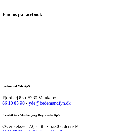
Find os på facebook
Bedemand Yde ApS
Fjordvej 83 • 5330 Munkebo
66 10 85 90
•
yde@bedemandfyn.dk
Korsløkke - Munkebjerg Begravelse ApS
Østerbæksvej 72, st. th. • 5230 Odens
e M.