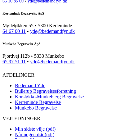
66 10 85 00
•
yde@bedemandfyn.dk
Kerteminde Begravelse ApS
Mølleløkken 55 • 5300 Kerteminde
64 67 00 11
•
yde@bedemandfyn.dk
Munkebo Begravelse ApS
Fjordvej 112b • 5330 Munkebo
65 97 51 11
•
yde@bedemandfyn.dk
AFDELINGER
Bedemand Yde
Bullerup Begravelsesforretning
Korsløkke-Munkebjerg Begravelse
Kerteminde Begravelse
Munkebo Begravelse
VEJLEDNINGER
Min sidste vilje (pdf)
Når nogen dør (pdf)