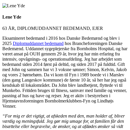
Lene Yde
63 ÅR, DIPLOMUDDANNET BEDEMAND, EJER
Eksamineret bedemand i 2016 hos Danske Bedemænd og blev i
2025
Diplomuddannet bedemand
hos Brancheforeningen Danske
Bedemænd. Uddannet sygeplejerske fra Bornholms Hospital, og har
været ansat på OUH gennem 29 år, hvor jeg har min erfaring fra
intensiv, opvågnings- og operationsafdeling. Jeg har arbejdet som
bedemand siden 2014 først på deltid, og siden 2017 på fuldtid. Gift
med John og sammen har vi 3 voksne sønner; Simon, Kelvin, Jakob
og vores 2 børnebørn. Da vi kom til Fyn i 1989 boede vi i Marslev
(den gang Langeskov kommune) de første 10 år, så her har jeg også
kendskab til lokalområdet. Da John blev landbetjent, flyttede vi til
Munkebo. Fritiden bruges til fitness, samvær med familie og venner,
pasning af hus og have og rejser. Jeg er aktiv i bestyrelsen i
Hjemstavnsforeningen Bornholmerklubben-Fyn og Lindhøjs
Venner.
“For mig er det vigtigt, at afskeden med den, man holder af, bliver
værdig og meningsfuld. Jeg gør mig umage for, at familien får den
bisættelse eller begravelse, de ønsker, og at afdødes ønsker så vidt