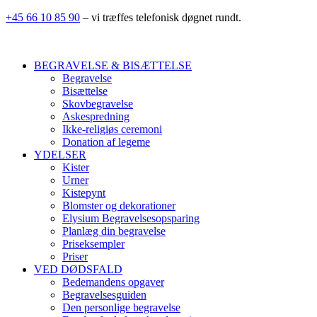
+45 66 10 85 90
– vi træffes telefonisk døgnet rundt.
BEGRAVELSE & BISÆTTELSE
Begravelse
Bisættelse
Skovbegravelse
Askespredning
Ikke-religiøs ceremoni
Donation af legeme
YDELSER
Kister
Urner
Kistepynt
Blomster og dekorationer
Elysium Begravelsesopsparing
Planlæg din begravelse
Priseksempler
Priser
VED DØDSFALD
Bedemandens opgaver
Begravelsesguiden
Den personlige begravelse