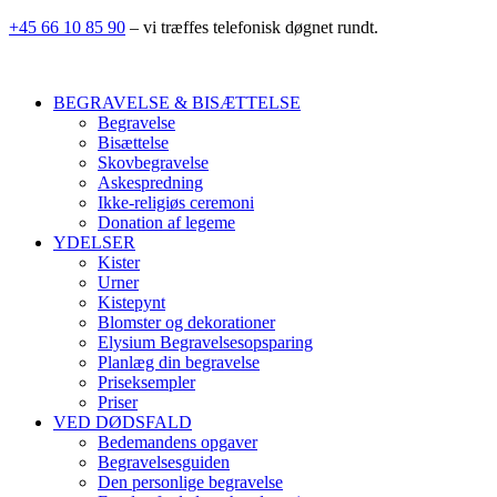
+45 66 10 85 90
– vi træffes telefonisk døgnet rundt.
BEGRAVELSE & BISÆTTELSE
Begravelse
Bisættelse
Skovbegravelse
Askespredning
Ikke-religiøs ceremoni
Donation af legeme
YDELSER
Kister
Urner
Kistepynt
Blomster og dekorationer
Elysium Begravelsesopsparing
Planlæg din begravelse
Priseksempler
Priser
VED DØDSFALD
Bedemandens opgaver
Begravelsesguiden
Den personlige begravelse