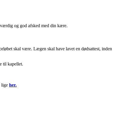
en værdig og god afsked med din kære.
rløbet skal være. Lægen skal have lavet en dødsattest,
inden
e til kapellet.
 lige
her.