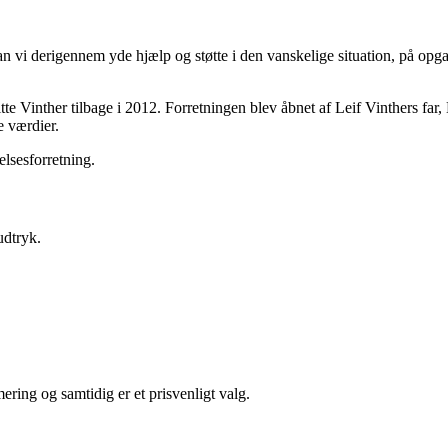
 vi derigennem yde hjælp og støtte i den vanskelige situation, på opga
e Vinther tilbage i 2012. Forretningen blev åbnet af Leif Vinthers far,
e værdier.
lsesforretning.
udtryk.
ering og samtidig er et prisvenligt valg.