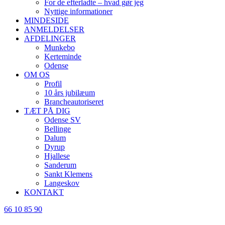
For de efterladte – hvad gør jeg
Nyttige informationer
MINDESIDE
ANMELDELSER
AFDELINGER
Munkebo
Kerteminde
Odense
OM OS
Profil
10 års jubilæum
Brancheautoriseret
TÆT PÅ DIG
Odense SV
Bellinge
Dalum
Dyrup
Hjallese
Sanderum
Sankt Klemens
Langeskov
KONTAKT
66 10 85 90