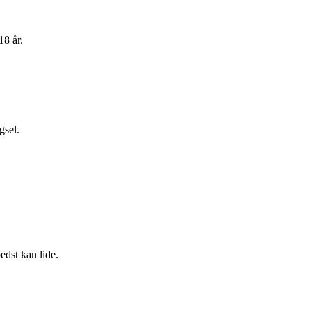
18 år.
gsel.
bedst kan lide.