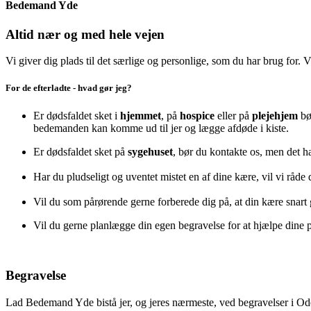
Bedemand Yde
Altid nær og med hele vejen
Vi giver dig plads til det særlige og personlige, som du har brug for
For de efterladte - hvad gør jeg?
Er dødsfaldet sket i
hjemmet
, på
hospice
eller på
plejehjem
bø
bedemanden kan komme ud til jer og lægge afdøde i kiste.
Er dødsfaldet sket på
sygehuset
, bør du kontakte os, men det ha
Har du pludseligt og uventet mistet en af dine kære, vil vi råde d
Vil du som pårørende gerne forberede dig på, at din kære snart 
Vil du gerne planlægge din egen begravelse for at hjælpe dine
Begravelse
Lad Bedemand Yde bistå jer, og jeres nærmeste, ved begravelser i O