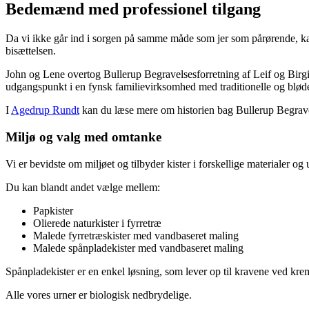
Bedemænd med professionel tilgang
Da vi ikke går ind i sorgen på samme måde som jer som pårørende, kan
bisættelsen.
John og Lene overtog Bullerup Begravelsesforretning af Leif og Birgitt
udgangspunkt i en fynsk familievirksomhed med traditionelle og blød
I
Agedrup Rundt
kan du læse mere om historien bag Bullerup Begrave
Miljø og valg med omtanke
Vi er bevidste om miljøet og tilbyder kister i forskellige materialer og 
Du kan blandt andet vælge mellem:
Papkister
Olierede naturkister i fyrretræ
Malede fyrretræskister med vandbaseret maling
Malede spånpladekister med vandbaseret maling
Spånpladekister er en enkel løsning, som lever op til kravene ved krem
Alle vores urner er biologisk nedbrydelige.