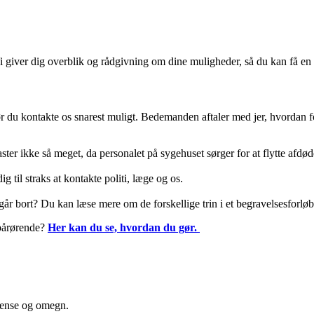
. Vi giver dig overblik og rådgivning om dine muligheder, så du kan få 
r du kontakte os snarest muligt.
Bedemanden aftaler med jer, hvordan fo
ster ikke så meget, da personalet på sygehuset sørger for at flytte afdød
ig til straks at kontakte politi, læge og os.
går bort? Du kan læse mere om de forskellige trin i et begravelsesforløb
 pårørende?
Her kan du se, hvordan du gør.
dense og omegn.