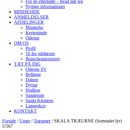
For de efterladte – hvad gør jeg
Nyttige informationer
MINDESIDE
ANMELDELSER
AFDELINGER
Munkebo
Kerteminde
Odense
OM OS
Profil
10 års jubilæum
Brancheautoriseret
TÆT PÅ DIG
Odense SV
Bellinge
Dalum
Dyrup
Hjallese
Sanderum
Sankt Klemens
Langeskov
KONTAKT
Forside
/
Urner
/
Træurner
/ SKALA TRÆURNE (Sortmalet fyr)
U567