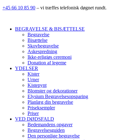
+45 66 10 85 90
– vi træffes telefonisk døgnet rundt.
BEGRAVELSE & BISÆTTELSE
Begravelse
Bisættelse
Skovbegravelse
Askespredning
Ikke-religiøs ceremoni
Donation af legeme
YDELSER
Kister
Urner
Kistepynt
Blomster og dekorationer
Elysium Begravelsesopsparing
Planlæg din begravelse
Priseksempler
Priser
VED DØDSFALD
Bedemandens opgaver
Begravelsesguiden
Den personlige begravelse