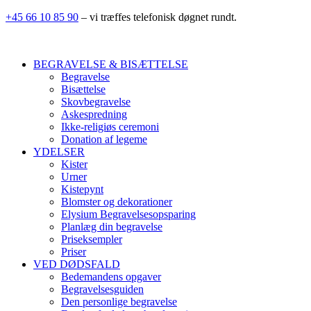
+45 66 10 85 90
– vi træffes telefonisk døgnet rundt.
BEGRAVELSE & BISÆTTELSE
Begravelse
Bisættelse
Skovbegravelse
Askespredning
Ikke-religiøs ceremoni
Donation af legeme
YDELSER
Kister
Urner
Kistepynt
Blomster og dekorationer
Elysium Begravelsesopsparing
Planlæg din begravelse
Priseksempler
Priser
VED DØDSFALD
Bedemandens opgaver
Begravelsesguiden
Den personlige begravelse