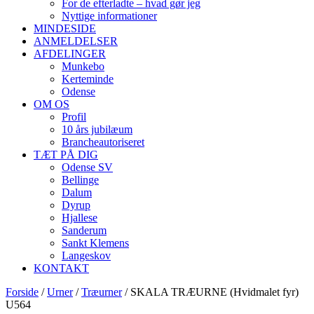
For de efterladte – hvad gør jeg
Nyttige informationer
MINDESIDE
ANMELDELSER
AFDELINGER
Munkebo
Kerteminde
Odense
OM OS
Profil
10 års jubilæum
Brancheautoriseret
TÆT PÅ DIG
Odense SV
Bellinge
Dalum
Dyrup
Hjallese
Sanderum
Sankt Klemens
Langeskov
KONTAKT
Forside
/
Urner
/
Træurner
/ SKALA TRÆURNE (Hvidmalet fyr)
U564