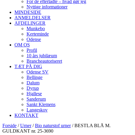
For de efterladte – hvad gør jeg
Nyttige informationer
MINDESIDE
ANMELDELSER
AFDELINGER
Munkebo
Kerteminde
Odense
OM OS
Profil
10 års jubilæum
Brancheautoriseret
TÆT PÅ DIG
Odense SV
Bellinge
Dalum
Dyrup
Hjallese
Sanderum
Sankt Klemens
Langeskov
KONTAKT
Forside
/
Urner
/
Bio naturstof urner
/ BESTLA BLÅ M.
GULDKANT nr. 25-3690