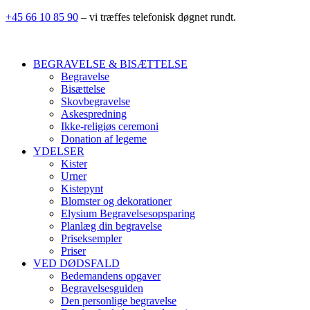
+45 66 10 85 90
– vi træffes telefonisk døgnet rundt.
BEGRAVELSE & BISÆTTELSE
Begravelse
Bisættelse
Skovbegravelse
Askespredning
Ikke-religiøs ceremoni
Donation af legeme
YDELSER
Kister
Urner
Kistepynt
Blomster og dekorationer
Elysium Begravelsesopsparing
Planlæg din begravelse
Priseksempler
Priser
VED DØDSFALD
Bedemandens opgaver
Begravelsesguiden
Den personlige begravelse