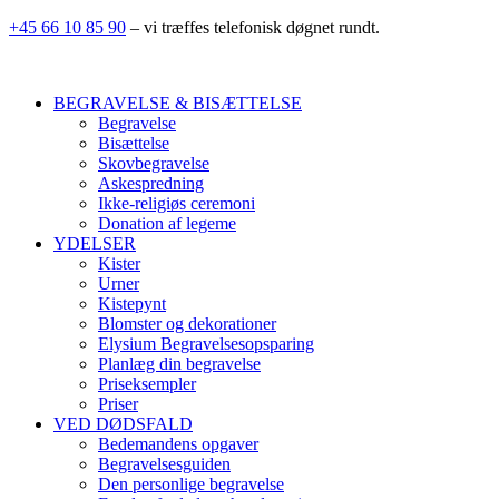
+45 66 10 85 90
– vi træffes telefonisk døgnet rundt.
BEGRAVELSE & BISÆTTELSE
Begravelse
Bisættelse
Skovbegravelse
Askespredning
Ikke-religiøs ceremoni
Donation af legeme
YDELSER
Kister
Urner
Kistepynt
Blomster og dekorationer
Elysium Begravelsesopsparing
Planlæg din begravelse
Priseksempler
Priser
VED DØDSFALD
Bedemandens opgaver
Begravelsesguiden
Den personlige begravelse