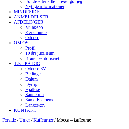
For de efterladte – hvad gør jeg
Nyttige informationer
MINDESIDE
ANMELDELSER
AFDELINGER
Munkebo
Kerteminde
Odense
OM OS
Profil
10 års jubilæum
Brancheautoriseret
TÆT PÅ DIG
Odense SV
Bellinge
Dalum
Dyrup
Hjallese
Sanderum
Sankt Klemens
Langeskov
KONTAKT
Forside
/
Urner
/
Kaffeurner
/ Mocca – kaffeurne