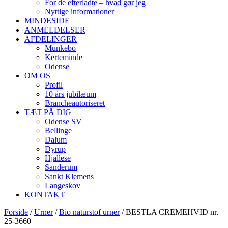
For de efterladte – hvad gør jeg
Nyttige informationer
MINDESIDE
ANMELDELSER
AFDELINGER
Munkebo
Kerteminde
Odense
OM OS
Profil
10 års jubilæum
Brancheautoriseret
TÆT PÅ DIG
Odense SV
Bellinge
Dalum
Dyrup
Hjallese
Sanderum
Sankt Klemens
Langeskov
KONTAKT
Forside
/
Urner
/
Bio naturstof urner
/ BESTLA CREMEHVID nr.
25-3660