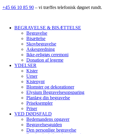
+45 66 10 85 90
– vi træffes telefonisk døgnet rundt.
BEGRAVELSE & BISÆTTELSE
Begravelse
Bisættelse
Skovbegravelse
Askespredning
Ikke-religiøs ceremoni
Donation af legeme
YDELSER
Kister
Urner
Kistepynt
Blomster og dekorationer
Elysium Begravelsesopsparing
Planlæg din begravelse
Priseksempler
Priser
VED DØDSFALD
Bedemandens opgaver
Begravelsesguiden
Den personlige begravelse