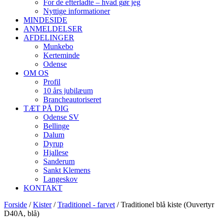
For de efterladte – hvad gør jeg
Nyttige informationer
MINDESIDE
ANMELDELSER
AFDELINGER
Munkebo
Kerteminde
Odense
OM OS
Profil
10 års jubilæum
Brancheautoriseret
TÆT PÅ DIG
Odense SV
Bellinge
Dalum
Dyrup
Hjallese
Sanderum
Sankt Klemens
Langeskov
KONTAKT
Forside
/
Kister
/
Traditionel - farvet
/ Traditionel blå kiste (Ouvertyr
D40A, blå)