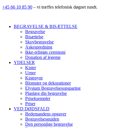
+45 66 10 85 90
– vi træffes telefonisk døgnet rundt.
BEGRAVELSE & BISÆTTELSE
Begravelse
Bisættelse
Skovbegravelse
Askespredning
Ikke-religiøs ceremoni
Donation af legeme
YDELSER
Kister
Urner
Kistepynt
Blomster og dekorationer
Elysium Begravelsesopsparing
Planlæg din begravelse
Priseksempler
Priser
VED DØDSFALD
Bedemandens opgaver
Begravelsesguiden
Den personlige begravelse