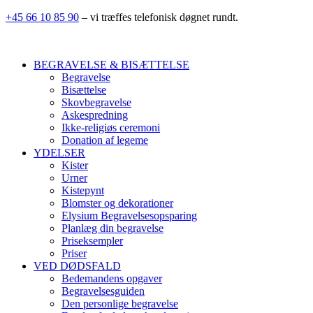
+45 66 10 85 90
– vi træffes telefonisk døgnet rundt.
BEGRAVELSE & BISÆTTELSE
Begravelse
Bisættelse
Skovbegravelse
Askespredning
Ikke-religiøs ceremoni
Donation af legeme
YDELSER
Kister
Urner
Kistepynt
Blomster og dekorationer
Elysium Begravelsesopsparing
Planlæg din begravelse
Priseksempler
Priser
VED DØDSFALD
Bedemandens opgaver
Begravelsesguiden
Den personlige begravelse