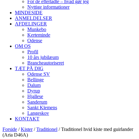
For de efterladte – hvad gør jeg
Nyttige informationer
MINDESIDE
ANMELDELSER
AFDELINGER
Munkebo
Kerteminde
Odense
OM OS
Profil
10 års jubilæum
Brancheautoriseret
TÆT PÅ DIG
Odense SV
Bellinge
Dalum
Dyrup
Hjallese
Sanderum
Sankt Klemens
Langeskov
KONTAKT
Forside
/
Kister
/
Traditionel
/ Traditionel hvid kiste med guirlander
(Aria D46A)