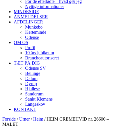
For de efterladte – hvad gør jeg
Nyttige informationer
MINDESIDE
ANMELDELSER
AFDELINGER
Munkebo
Kerteminde
Odense
OM OS
Profil
10 års jubilæum
Brancheautoriseret
TÆT PÅ DIG
Odense SV
Bellinge
Dalum
Dyrup
Hjallese
Sanderum
Sankt Klemens
Langeskov
KONTAKT
Forside
/
Urner
/
Heim
/ HEIM CREMEHVID nr. 26600 –
MALET