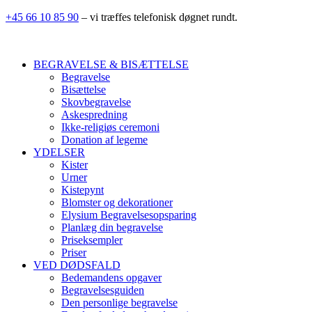
+45 66 10 85 90
– vi træffes telefonisk døgnet rundt.
BEGRAVELSE & BISÆTTELSE
Begravelse
Bisættelse
Skovbegravelse
Askespredning
Ikke-religiøs ceremoni
Donation af legeme
YDELSER
Kister
Urner
Kistepynt
Blomster og dekorationer
Elysium Begravelsesopsparing
Planlæg din begravelse
Priseksempler
Priser
VED DØDSFALD
Bedemandens opgaver
Begravelsesguiden
Den personlige begravelse