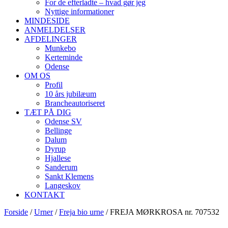
For de efterladte – hvad gør jeg
Nyttige informationer
MINDESIDE
ANMELDELSER
AFDELINGER
Munkebo
Kerteminde
Odense
OM OS
Profil
10 års jubilæum
Brancheautoriseret
TÆT PÅ DIG
Odense SV
Bellinge
Dalum
Dyrup
Hjallese
Sanderum
Sankt Klemens
Langeskov
KONTAKT
Forside
/
Urner
/
Freja bio urne
/ FREJA MØRKROSA nr. 707532