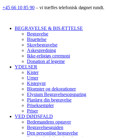
+45 66 10 85 90
– vi træffes telefonisk døgnet rundt.
BEGRAVELSE & BISÆTTELSE
Begravelse
Bisættelse
Skovbegravelse
Askespredning
Ikke-religiøs ceremoni
Donation af legeme
YDELSER
Kister
Urner
Kistepynt
Blomster og dekorationer
Elysium Begravelsesopsparing
Planlæg din begravelse
Priseksempler
Priser
VED DØDSFALD
Bedemandens opgaver
Begravelsesguiden
Den personlige begravelse