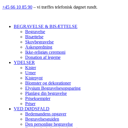
+45 66 10 85 90
– vi træffes telefonisk døgnet rundt.
BEGRAVELSE & BISÆTTELSE
Begravelse
Bisættelse
Skovbegravelse
Askespredning
Ikke-religiøs ceremoni
Donation af legeme
YDELSER
Kister
Urner
Kistepynt
Blomster og dekorationer
Elysium Begravelsesopsparing
Planlæg din begravelse
Priseksempler
Priser
VED DØDSFALD
Bedemandens opgaver
Begravelsesguiden
Den personlige begravelse