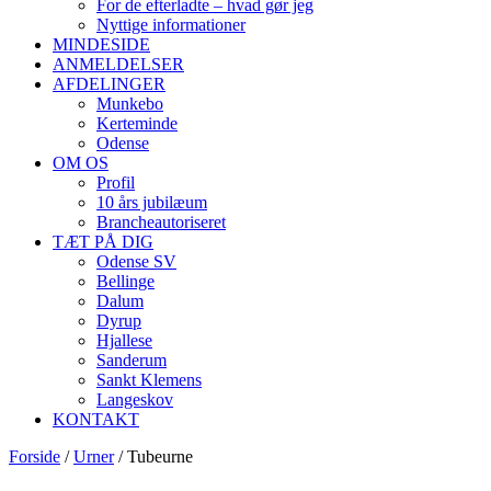
For de efterladte – hvad gør jeg
Nyttige informationer
MINDESIDE
ANMELDELSER
AFDELINGER
Munkebo
Kerteminde
Odense
OM OS
Profil
10 års jubilæum
Brancheautoriseret
TÆT PÅ DIG
Odense SV
Bellinge
Dalum
Dyrup
Hjallese
Sanderum
Sankt Klemens
Langeskov
KONTAKT
Forside
/
Urner
/ Tubeurne