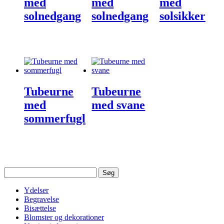
med
med
med
solnedgang
solnedgang
solsikker
Tubeurne
Tubeurne
med
med svane
sommerfugl
Søg
efter:
Ydelser
Begravelse
Bisættelse
Blomster og dekorationer