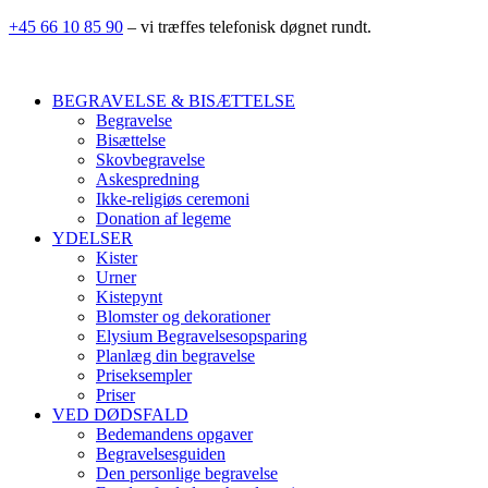
+45 66 10 85 90
– vi træffes telefonisk døgnet rundt.
BEGRAVELSE & BISÆTTELSE
Begravelse
Bisættelse
Skovbegravelse
Askespredning
Ikke-religiøs ceremoni
Donation af legeme
YDELSER
Kister
Urner
Kistepynt
Blomster og dekorationer
Elysium Begravelsesopsparing
Planlæg din begravelse
Priseksempler
Priser
VED DØDSFALD
Bedemandens opgaver
Begravelsesguiden
Den personlige begravelse