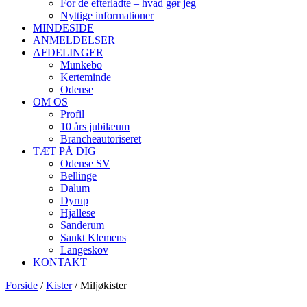
For de efterladte – hvad gør jeg
Nyttige informationer
MINDESIDE
ANMELDELSER
AFDELINGER
Munkebo
Kerteminde
Odense
OM OS
Profil
10 års jubilæum
Brancheautoriseret
TÆT PÅ DIG
Odense SV
Bellinge
Dalum
Dyrup
Hjallese
Sanderum
Sankt Klemens
Langeskov
KONTAKT
Forside
/
Kister
/ Miljøkister